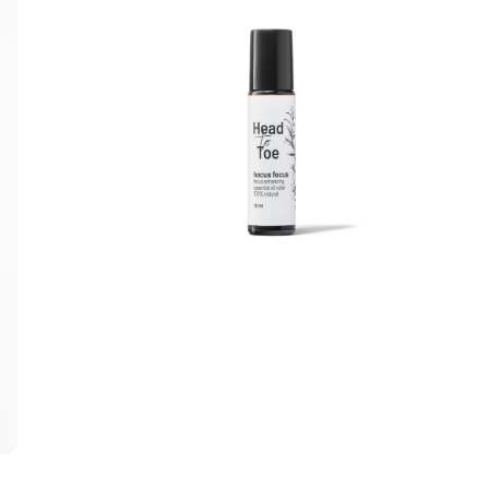
Open
media
1
in
gallery