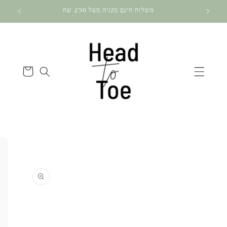
דלג
משלוח חינם בקניה מעל 250 שח
לתוכן
עגלה
דלג
למידע
על
מוצרים