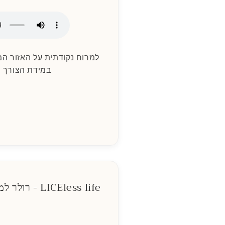
למרוח נקודתית על האזור המ
במידת הצורך ע
LICEless life - רולר למניעת הידבקות בכינים