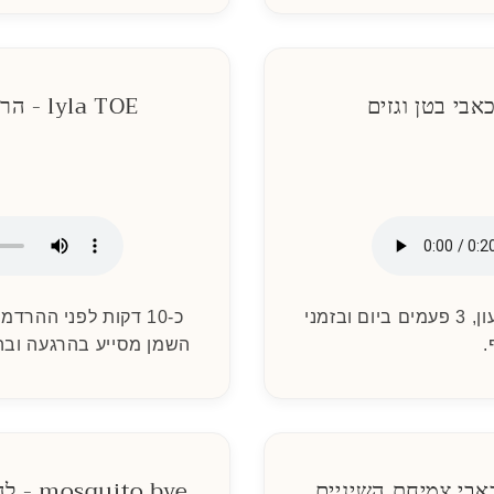
lyla TOE - הרגעה לקראת השינה
למרוח על הבטן עם כיוון השעון, 3 פעמים ביום ובזמני
כ-10 דקות לפני ההרד
.
השמן מסייע בהרגעה ובהכ
mosquito bye - להרחקת יתושים ומעופפים